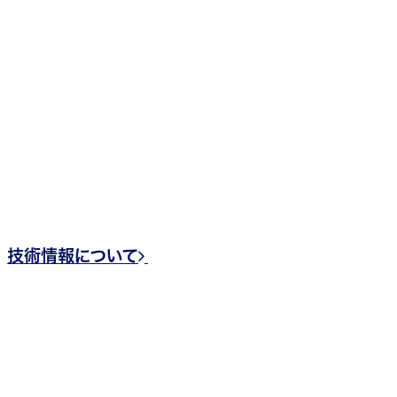
TECHNOLOGY
技術情報
_______
サニタリータンクの製作をはじめ、多管式熱交換器や排
液リサイクルシステムユニットなど、弊社が有する技術を
ご覧いただけます。
技術情報について
SYSTEMS