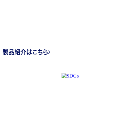
_______
当社が誇る製品、電気式PS発生装置可動型（純水装置
内蔵）について、そのメリットや特徴など、詳しくご案内い
たします。
製品紹介はこちら
CONTACT US
お問い合わせ
_______
当社へのお問い合わせ・ご要望・ご用命等ありまし