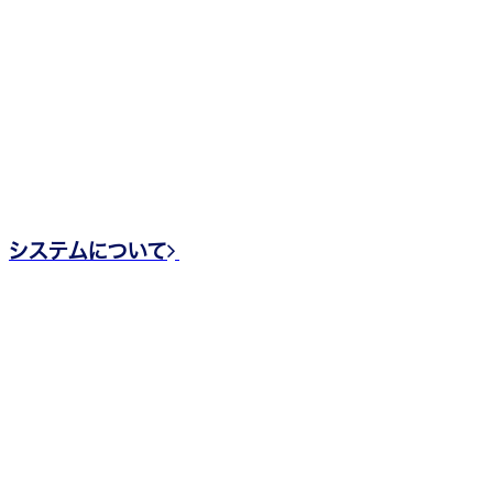
システム
_______
「サークルシステム」、「テクニカルシステム」、「CADシス
テム」の3つのシステムがプラント建設をリードしていき
ます。
システムについて
PRODUCT
製品紹介